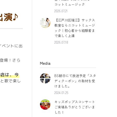
コットミュージック
2026.07.21
出演♪
【江戸川区瑞江】サックス
教室ならニコットミュージ
ック｜初心者から経験者ま
で楽しく上達
2026.07.18
イベントに出
登場！さら
Media
出店は、今
BS朝日にて放送予定「スタ
スと歌で楽し
ディクーポン」の取材を受
けました。
2024.01.25
キッズポップスコンサート
ご来場ありがとうございま
した！