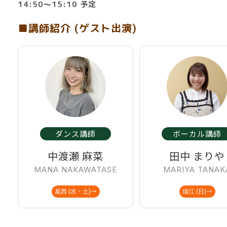
14:50～15:10 予定
■講師紹介 (ゲスト出演)
ダンス講師
ボーカル講師
中渡瀬 麻菜
田中 まりや
MANA NAKAWATASE
MARIYA TANAK
葛西 (水・土)
瑞江 (日)