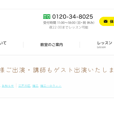
夜22:00までレッスン可能
いて
レッスン
教室のご案内
Lesson
様ご出演・講師もゲスト出演いたし
,
お知らせ
江戸川区
,
瑞江
,
瑞江ハロウィン