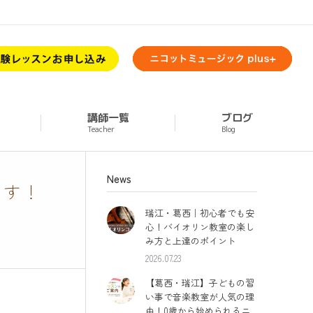
講師一覧
ブログ
Teacher
Blog
News
ます！
瑞江・葛西｜初心者でも安
心！バイオリン教室の楽し
み方と上達のポイント
2026.07.23
【葛西・瑞江】子どもの習
い事で音楽教室が人気の理
由！0歳から始められるニ