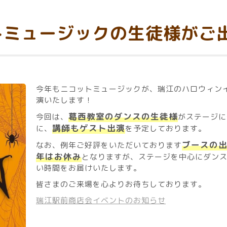
トミュージックの生徒様がご
今年もニコットミュージックが、瑞江のハロウィン
演いたします！
葛西教室のダンスの生徒様
今回は、
がステージに
講師もゲスト出演
に、
を予定しております。
ブースの
なお、例年ご好評をいただいております
年はお休み
となりますが、ステージを中心にダン
い時間をお届けいたします。
皆さまのご来場を心よりお待ちしております。
瑞江駅前商店会イベントのお知らせ