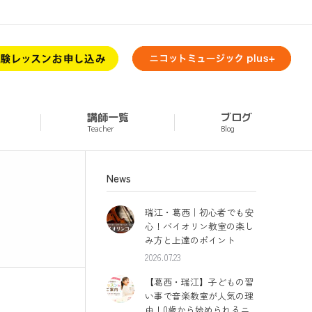
講師一覧
ブログ
Teacher
Blog
News
瑞江・葛西｜初心者でも安
心！バイオリン教室の楽し
み方と上達のポイント
2026.07.23
【葛西・瑞江】子どもの習
い事で音楽教室が人気の理
由！0歳から始められるニ