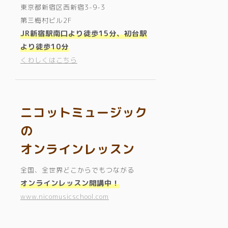
東京都新宿区西新宿3-9-3
第三梅村ビル2F
JR新宿駅南口より徒歩15分、初台駅
より徒歩10分
くわしくはこちら
ニコットミュージック
の
オンラインレッスン
全国、全世界どこからでもつながる
オンラインレッスン開講中！
www.nicomusicschool.com