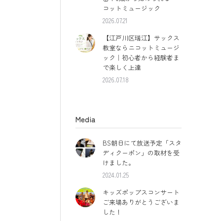
コットミュージック
2026.07.21
【江戸川区瑞江】サックス
教室ならニコットミュージ
ック｜初心者から経験者ま
で楽しく上達
2026.07.18
Media
BS朝日にて放送予定「スタ
ディクーポン」の取材を受
けました。
2024.01.25
キッズポップスコンサート
ご来場ありがとうございま
した！