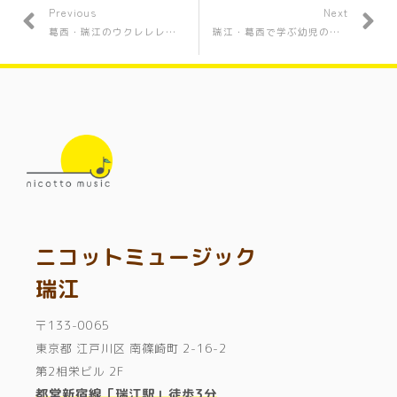
Previous
Next
葛西・瑞江のウクレレレッスン｜子どもから大人・シニアまで楽しく上達♩
瑞江・葛西で学ぶ幼児の英会話｜CLILとフォニックスで身につく英語力
ニコットミュージック
瑞江
〒133-0065
東京都 江戸川区 南篠崎町 2-16-2
第2相栄ビル 2F
都営新宿線「瑞江駅」徒歩3分