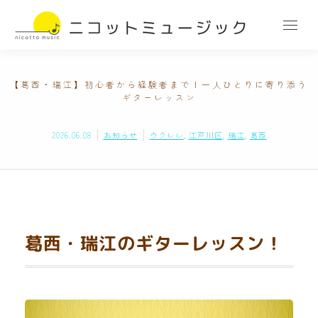
【葛西・瑞江】初心者から経験者まで！一人ひとりに寄り添う
ギターレッスン
2026.06.08
お知らせ
ウクレレ
,
江戸川区
,
瑞江
,
葛西
葛西・瑞江のギターレッスン！