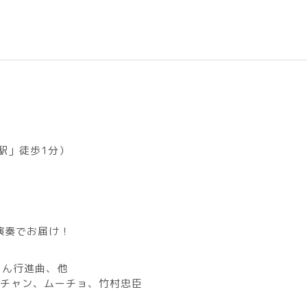
駅」徒歩1分）
演奏でお届け！
よん行進曲、他
ワチャン、ムーチョ、竹村忠臣