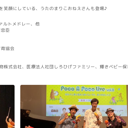
を笑顔にしている、うたのまりこおねえさんも登場♪
ーツァルトメドレー、他
村忠臣
音育協会
建物株式会社、医療法人社団しろひげファミリー、輝きベビー保
5