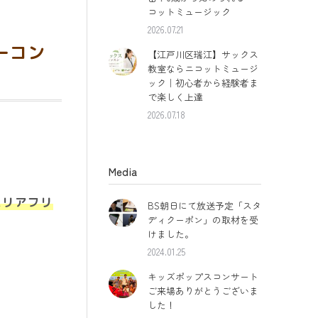
コットミュージック
2026.07.21
ーコン
【江戸川区瑞江】サックス
教室ならニコットミュージ
ック｜初心者から経験者ま
で楽しく上達
2026.07.18
Media
゙リアフリ
BS朝日にて放送予定「スタ
ディクーポン」の取材を受
けました。
2024.01.25
キッズポップスコンサート
ご来場ありがとうございま
した！