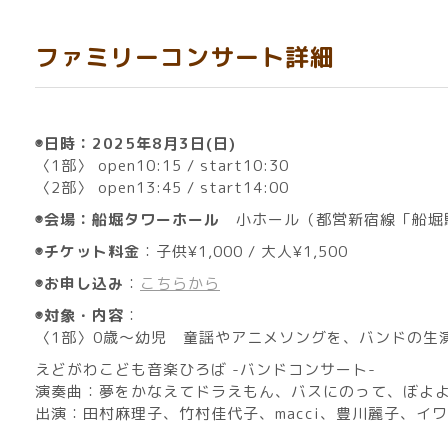
ファミリーコンサート詳細
◉日時：2025年8月3日(日)
〈1部〉 open10:15 / start10:30
〈2部〉 open13:45 / start14:00
◉会場：船堀タワーホール
小ホール（都営新宿線「船堀
◉チケット料金
：子供¥1,000 / 大人¥1,500
◉お申し込み
：
こちらから
◉対象・内容
：
〈1部〉0歳〜幼児 童謡やアニメソングを、バンドの生
えどがわこども音楽ひろば -バンドコンサート-
演奏曲：夢をかなえてドラえもん、バスにのって、ぼよ
出演：田村麻理子、竹村佳代子、macci、豊川麗子、イ