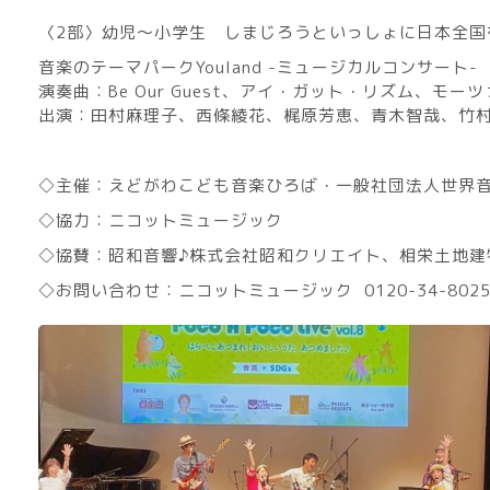
〈2部〉幼児〜小学生 しまじろうといっしょに日本全国
音楽のテーマパークYouland -ミュージカルコンサート-
演奏曲：Be Our Guest、アイ・ガット・リズム、モ
出演：田村麻理子、
西條綾花、
梶原芳恵、青木智哉、竹
◇主催：えどがわこども音楽ひろば・一般社団法人世界
◇協力：ニコットミュージック
◇協賛：昭和音響♪株式会社昭和クリエイト、相栄土地
◇お問い合わせ：ニコットミュージック 0120-34-802