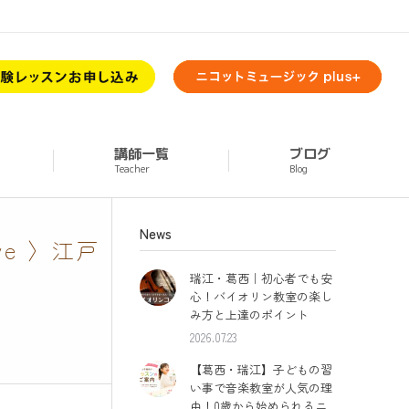
講師一覧
ブログ
Teacher
Blog
News
e 〉江戸
瑞江・葛西｜初心者でも安
心！バイオリン教室の楽し
み方と上達のポイント
2026.07.23
【葛西・瑞江】子どもの習
い事で音楽教室が人気の理
由！0歳から始められるニ