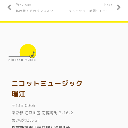
Previous
Next
葛西駅すぐのダンススクール 幼児から小学生
リトミック・英語リトミック・リズム英語・ダンス発表会、開催しました！〈瑞江・葛西〉
ニコットミュージック
瑞江
〒133-0065
東京都 江戸川区 南篠崎町 2-16-2
第2相栄ビル 2F
都営新宿線「瑞江駅」徒歩3分