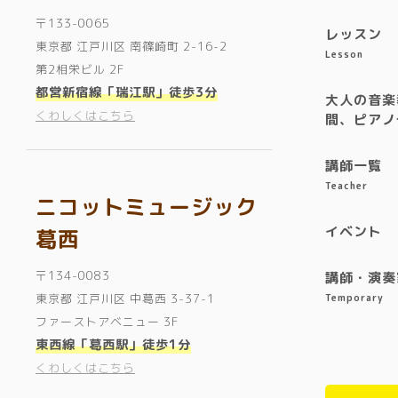
〒133-0065
レッスン
東京都 江戸川区 南篠崎町 2-16-2
Lesson
第2相栄ビル 2F
都営新宿線「瑞江駅」徒歩3分
大人の音楽
くわしくはこちら
間、ピアノ
講師一覧
Teacher
ニコットミュージック
イベント
葛西
〒134-0083
講師・演奏
東京都 江戸川区 中葛西 3-37-1
Temporary
ファーストアベニュー 3F
東西線「葛西駅」徒歩1分
くわしくはこちら