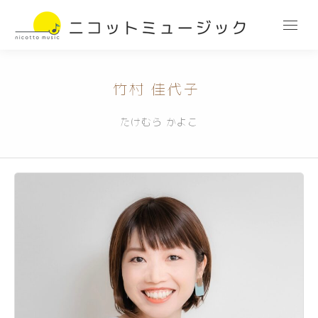
竹村 佳代子
たけむら かよこ