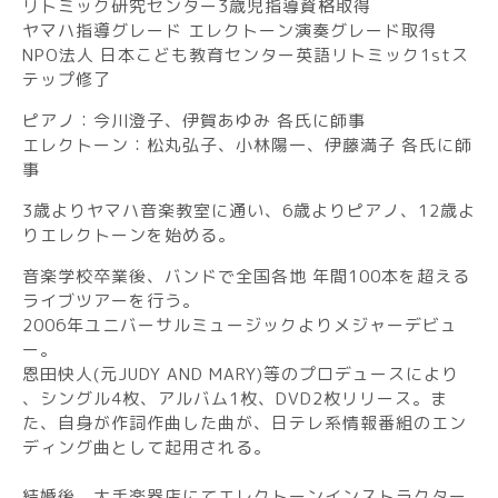
リトミック研究センター3歳児指導資格取得
ヤマハ指導グレード エレクトーン演奏グレード取得
NPO法人 日本こども教育センター英語リトミック1stス
テップ修了
ピアノ：今川澄子、伊賀あゆみ 各氏に師事
エレクトーン：松丸弘子、小林陽一、伊藤満子 各氏に師
事
3歳よりヤマハ音楽教室に通い、6歳よりピアノ、12歳よ
りエレクトーンを始める。
音楽学校卒業後、バンドで全国各地 年間100本を超える
ライブツアーを行う。
2006年ユニバーサルミュージックよりメジャーデビュ
ー。
恩田快人(元JUDY AND MARY)等のプロデュースにより​
、シングル4枚、アルバム1枚、DVD2枚リリース。ま
た、自身が作詞作曲した曲が、日テレ系情報番組のエン
ディング曲として起用される。
​
結婚後、大手楽器店にてエレクトーンインストラクター